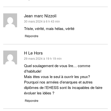
Jean marc Nizzoli
dit :
30 mars 2024 à 6 h 43 min
Triste, vérité, mais hélas, vérité
Répondre
H Le Hors
dit :
29 mars 2024 à 19 h 19 min
Quel soulagement de vous lire… comme
d’habitude!
Mais êtes vous le seul à ouvrir les yeux?
Pourquoi nos armées d’enarques et autres
diplômes de l’EHESS sont ils incapables de faire
évoluer les idées ?
Répondre