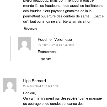
Merci beaucoup, mais comment punir tout ce
monde là: les fraudeurs, mais aussi les facilitateurs
des fraudes: tiers payant,signataires de la loi
permettant ouverture des centres de santé ….parce
qu’il faut punir: ça ne s’arrêtera jamais sinon
Répondre
Fouchier Veronique
dit :
30 mars 2024 à 13 h 30 min
Exactement
Répondre
Lipp Bernard
dit :
29 mars 2024 à 11 h 47 min
Bonjour,
On va finir vraiment par désespérer par le manque
de courage et de condescendance des