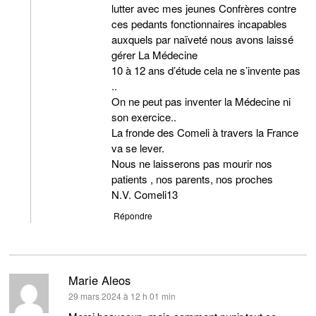
lutter avec mes jeunes Confrères contre
ces pedants fonctionnaires incapables
auxquels par naïveté nous avons laissé
gérer La Médecine
10 à 12 ans d’étude cela ne s’invente pas
..
On ne peut pas inventer la Médecine ni
son exercice..
La fronde des Comeli à travers la France
va se lever.
Nous ne laisserons pas mourir nos
patients , nos parents, nos proches
N.V. Comeli13
Répondre
Marie Aleos
dit :
29 mars 2024 à 12 h 01 min