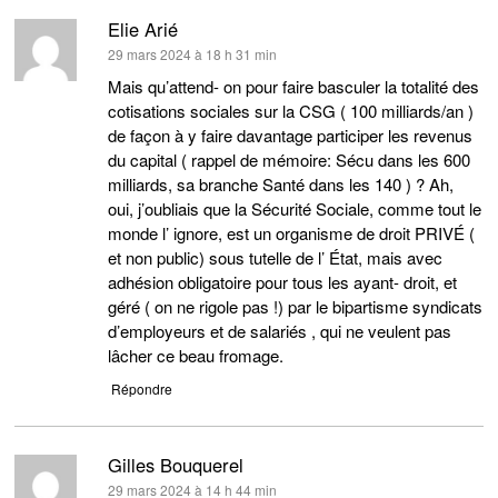
Elie Arié
dit :
29 mars 2024 à 18 h 31 min
Mais qu’attend- on pour faire basculer la totalité des
cotisations sociales sur la CSG ( 100 milliards/an )
de façon à y faire davantage participer les revenus
du capital ( rappel de mémoire: Sécu dans les 600
milliards, sa branche Santé dans les 140 ) ? Ah,
oui, j’oubliais que la Sécurité Sociale, comme tout le
monde l’ ignore, est un organisme de droit PRIVÉ (
et non public) sous tutelle de l’ État, mais avec
adhésion obligatoire pour tous les ayant- droit, et
géré ( on ne rigole pas !) par le bipartisme syndicats
d’employeurs et de salariés , qui ne veulent pas
lâcher ce beau fromage.
Répondre
Gilles Bouquerel
dit :
29 mars 2024 à 14 h 44 min