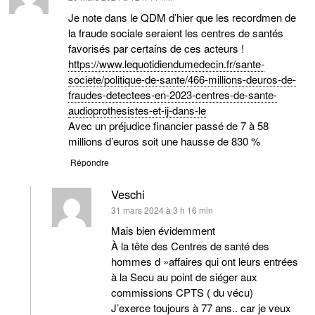
Je note dans le QDM d’hier que les recordmen de
la fraude sociale seraient les centres de santés
favorisés par certains de ces acteurs !
https://www.lequotidiendumedecin.fr/sante-
societe/politique-de-sante/466-millions-deuros-de-
fraudes-detectees-en-2023-centres-de-sante-
audioprothesistes-et-ij-dans-le
Avec un préjudice financier passé de 7 à 58
millions d’euros soit une hausse de 830 %
Répondre
Veschi
dit :
31 mars 2024 à 3 h 16 min
Mais bien évidemment
À la tête des Centres de santé des
hommes d »affaires qui ont leurs entrées
à la Secu au point de siéger aux
commissions CPTS ( du vécu)
J’exerce toujours à 77 ans.. car je veux