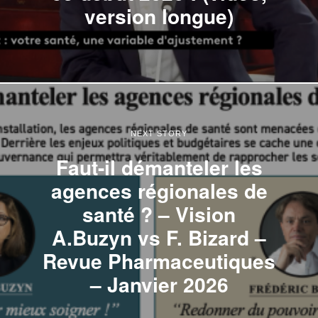
version longue)
NEXT STORY
Faut-il démanteler les
agences régionales de
santé ? – Vision
A.Buzyn vs F. Bizard –
Revue Pharmaceutiques
– Janvier 2026