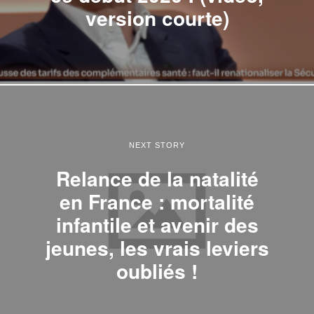
version courte)
NEXT STORY
Relance de la natalité
en France : mortalité
infantile et avenir des
jeunes, les vrais leviers
oubliés !