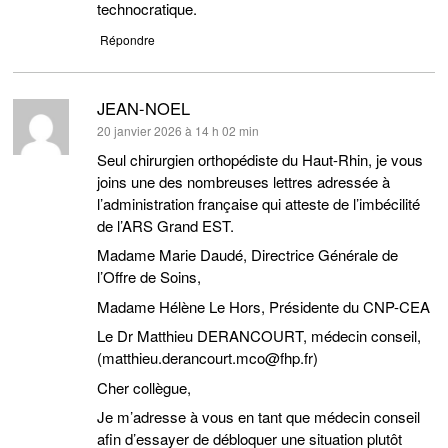
technocratique.
Répondre
JEAN-NOEL
dit :
20 janvier 2026 à 14 h 02 min
Seul chirurgien orthopédiste du Haut-Rhin, je vous
joins une des nombreuses lettres adressée à
l’administration française qui atteste de l’imbécilité
de l’ARS Grand EST.
Madame Marie Daudé, Directrice Générale de
l’Offre de Soins,
Madame Hélène Le Hors, Présidente du CNP-CEA
Le Dr Matthieu DERANCOURT, médecin conseil,
(matthieu.derancourt.mco@fhp.fr)
Cher collègue,
Je m’adresse à vous en tant que médecin conseil
afin d’essayer de débloquer une situation plutôt