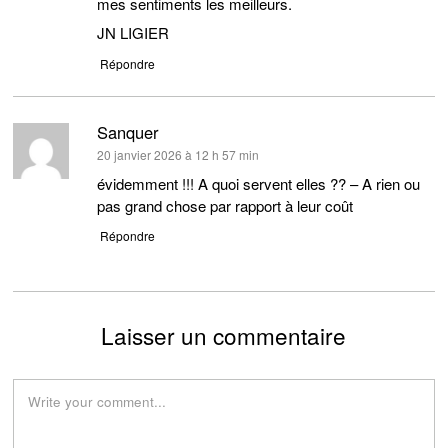
mes sentiments les meilleurs.
JN LIGIER
Répondre
Sanquer
dit :
20 janvier 2026 à 12 h 57 min
évidemment !!! A quoi servent elles ?? – A rien ou
pas grand chose par rapport à leur coût
Répondre
Laisser un commentaire