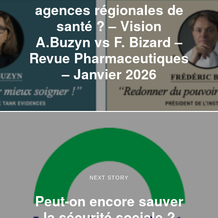
agences régionales de
santé ? – Vision
A.Buzyn vs F. Bizard –
Revue Pharmaceutiques
– Janvier 2026
NEXT STORY
Peut-on encore sauver
la sécurité sociale ?