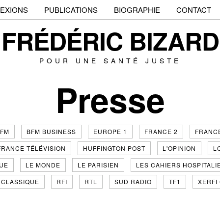
EXIONS
PUBLICATIONS
BIOGRAPHIE
CONTACT
FRÉDÉRIC BIZARD
POUR UNE SANTÉ JUSTE
Presse
FM
BFM BUSINESS
EUROPE 1
FRANCE 2
FRANCE
FRANCE TÉLÉVISION
HUFFINGTON POST
L'OPINION
L
GUE
LE MONDE
LE PARISIEN
LES CAHIERS HOSPITALI
 CLASSIQUE
RFI
RTL
SUD RADIO
TF1
XERFI