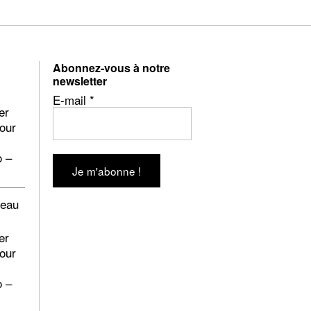
Abonnez-vous à notre
newsletter
E-mail
*
er
pour
o –
beau
er
pour
o –