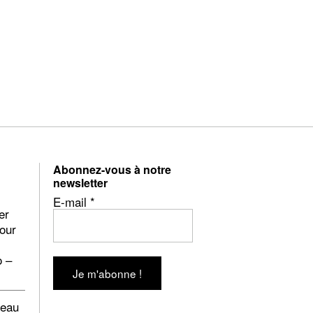
Abonnez-vous à notre
newsletter
E-mail
*
er
pour
o –
beau