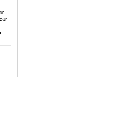
er
pour
o –