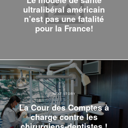
ultralibéral américain
n’est pas une fatalité
pour la France!
NEXT STORY
La Cour des Comptes à
charge contre les
chirurgiens-dentistes !