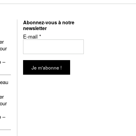
Abonnez-vous à notre
newsletter
E-mail
*
er
pour
o –
beau
er
pour
o –