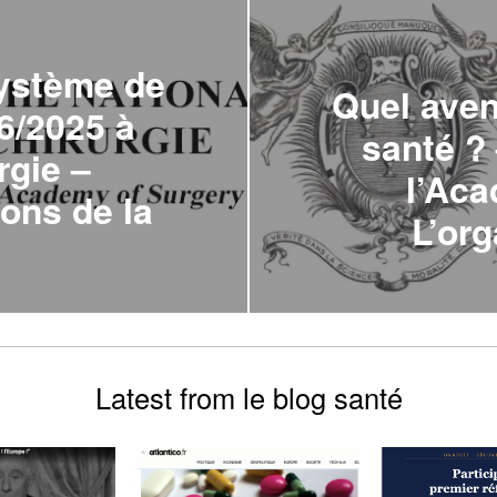
système de
Quel aven
6/2025 à
santé ?
rgie –
l’Aca
sons de la
L’org
Latest from le blog santé