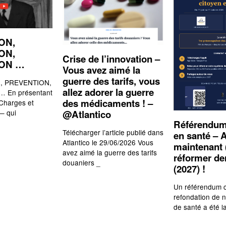
ON,
ON,
Crise de l’innovation –
ION …
Vous avez aimé la
guerre des tarifs, vous
 PREVENTION,
allez adorer la guerre
 En présentant
des médicaments ! –
 Charges et
— qui
@Atlantico
Référendum
Télécharger l’article publié dans
en santé – A
Atlantico le 29/06/2026 Vous
maintenant 
avez aimé la guerre des tarifs
réformer d
douaniers _
(2027) !
Un référendum c
refondation de 
de santé a été l