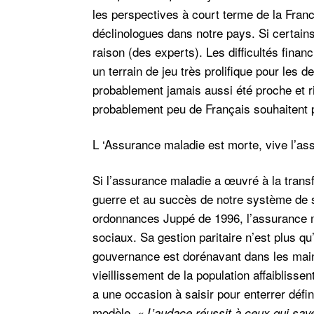
les perspectives à court terme de la Fran
déclinologues dans notre pays. Si certains
raison (des experts). Les difficultés fina
un terrain de jeu très prolifique pour les d
probablement jamais aussi été proche et r
probablement peu de Français souhaitent 
L ‘Assurance maladie est morte, vive l’as
Si l’assurance maladie a œuvré à la trans
guerre et au succès de notre système de sa
ordonnances Juppé de 1996, l’assurance m
sociaux. Sa gestion paritaire n’est plus q
gouvernance est dorénavant dans les mains
vieillissement de la population affaibliss
a une occasion à saisir pour enterrer défi
modèle.
« L’audace réussit à ceux qui sav