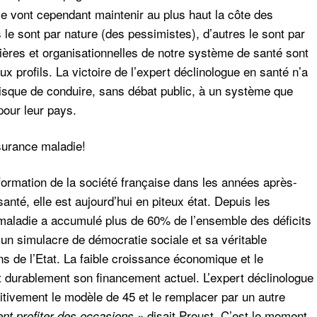
ce vont cependant maintenir au plus haut la côte des
 le sont par nature (des pessimistes), d’autres le sont par
ncières et organisationnelles de notre système de santé sont
eux profils. La victoire de l’expert déclinologue en santé n’a
isque de conduire, sans débat public, à un système que
pour leur pays.
surance maladie!
formation de la société française dans les années après-
nté, elle est aujourd’hui en piteux état. Depuis les
aladie a accumulé plus de 60% de l’ensemble des déficits
u’un simulacre de démocratie sociale et sa véritable
 de l’Etat. La faible croissance économique et le
ent durablement son financement actuel. L’expert déclinologue
nitivement le modèle de 45 et le remplacer par un autre
disait Proust. C’est le moment
ent profiter des occasions »