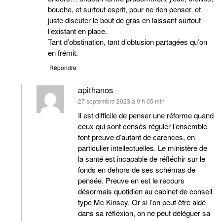
bouche, et surtout esprit, pour ne rien penser, et
juste discuter le bout de gras en laissant surtout
l’existant en place.
Tant d’obstination, tant d’obtusion partagées qu’on
en frémit.
Répondre
apithanos
dit :
27 septembre 2023 à 9 h 05 min
Il est difficile de penser une réforme quand
ceux qui sont censés réguler l’ensemble
font preuve d’autant de carences, en
particulier intellectuelles. Le ministère de
la santé est incapable de réfléchir sur le
fonds en dehors de ses schémas de
pensée. Preuve en est le recours
désormais quotidien au cabinet de conseil
type Mc Kinsey. Or si l’on peut être aidé
dans sa réflexion, on ne peut déléguer sa