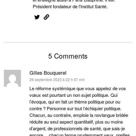
Président fondateur de l'Institut Santé.
5 Comments
Gilles Bouquerel
dit :
26 septembre 2023 à 22 h 07 min
Le réforme systémique que vous appelez de vos
vœux est pourtant un non sujet politique. Qui
l’évoque, qui en fait un thème politique pour ou
contre ? Personne sur tout l’échiquier politique.
Chacun, au contraire, emploie la novlangue bridée
réduite au seul aspect quantitatif, plus ou moins
d’argent, de professionnels de santé, que sais-je
encore… chacun ferme prudemment yeux, oreilles,