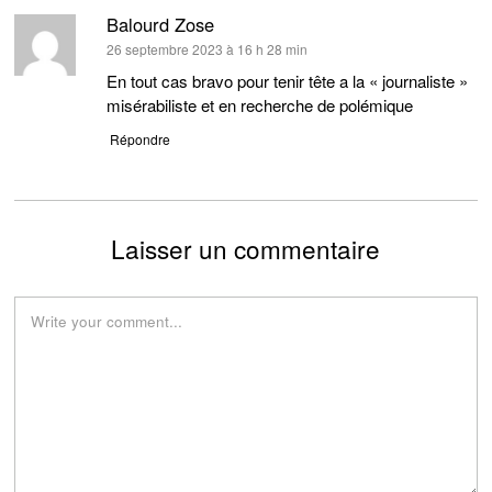
Balourd Zose
dit :
26 septembre 2023 à 16 h 28 min
En tout cas bravo pour tenir tête a la « journaliste »
misérabiliste et en recherche de polémique
Répondre
Laisser un commentaire