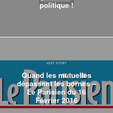
politique !
NEXT STORY
Quand les mutuelles
dépassent les bornes –
Le Parisien du 16
Février 2016