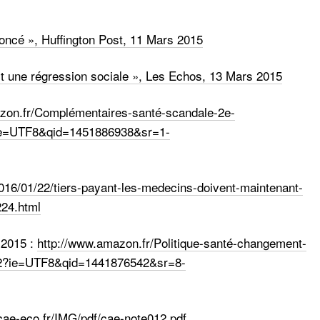
noncé », Huffington Post, 11 Mars 2015
est une régression sociale », Les Echos, 13 Mars 2015
zon.fr/Complémentaires-santé-scandale-2e-
ie=UTF8&qid=1451886938&sr=1-
2016/01/22/tiers-payant-les-medecins-doivent-maintenant-
224.html
 2015 :
http://www.amazon.fr/Politique-santé-changement-
1_2?ie=UTF8&qid=1441876542&sr=8-
.cae-eco.fr/IMG/pdf/cae-note012.pdf