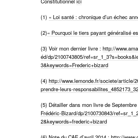
Constitutionnel
ici
(1)
« Loi santé : chronique d’un échec an
(2)
« Pourquoi le tiers payant généralisé 
(3) Voir mon dernier livre :
http://www.ama
éd/dp/2100743805/ref=sr_1_3?s=books&
3&keywords=Frederic+bizard
(4)
http://www.lemonde.fr/societe/article/
prendre-leurs-responsabilites_4852173_3
(5) Détailler dans mon livre de Septembre
Frédéric-Bizard/dp/2100730843/ref=sr_
2&keywords=frederic+bizard
(6) Note du CAE d’avril 2014 : http://www