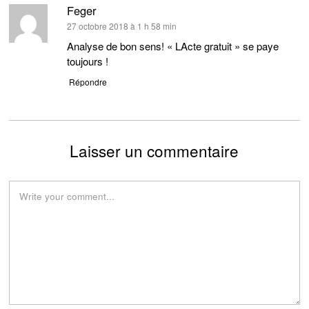
Feger
dit :
27 octobre 2018 à 1 h 58 min
Analyse de bon sens! « LActe gratuit » se paye
toujours !
Répondre
Laisser un commentaire