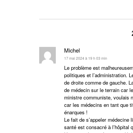
Michel
dit :
17 mai 2024 à 19 h 03 min
Le problème est malheureusemen
politiques et l’administration. 
de droite comme de gauche. L
de médecin sur le terrain car l
ministre communiste, voulais n
car les médecins en tant que ti
énarques !
Le fait de s’appeler médecine l
santé est consacré à l’hôpital 