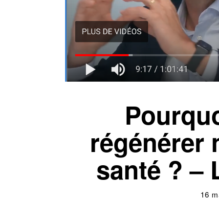
Pourquo
régénérer 
santé ? – 
16 m