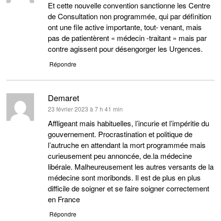
Et cette nouvelle convention sanctionne les Centre
de Consultation non programmée, qui par définition
ont une file active importante, tout- venant, mais
pas de patientèrent « médecin -traitant » mais par
contre agissent pour désengorger les Urgences.
Répondre
Demaret
dit :
23 février 2023 à 7 h 41 min
Affligeant mais habituelles, l’incurie et l’impéritie du
gouvernement. Procrastination et politique de
l’autruche en attendant la mort programmée mais
curieusement peu annoncée, de.la médecine
libérale. Malheureusement les autres versants de la
médecine sont moribonds. Il est de plus en plus
difficile de soigner et se faire soigner correctement
en France
Répondre