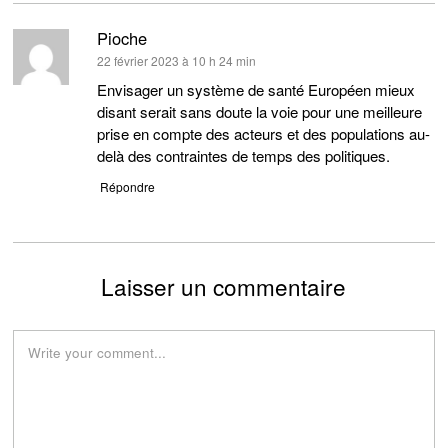
Pioche
dit :
22 février 2023 à 10 h 24 min
Envisager un système de santé Européen mieux
disant serait sans doute la voie pour une meilleure
prise en compte des acteurs et des populations au-
delà des contraintes de temps des politiques.
Répondre
Laisser un commentaire