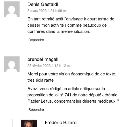
Denis Gastaldi
dit :
5 mars 2023 à 21 h 09 min
En tant retraité actif j’envisage à court terme de
cesser mon activité ( comme beaucoup de
confrères dans la même situation.
Répondre
brendel magali
dit :
25 février 2023 à 12 h 12 min
Merci pour votre vision économique de ce texte,
très éclairante
Avez -vous rédigé un article critique sur la
proposition de loi n° 741 de notre député Jérémie
Patrier Leitus, concernant les déserts médicaux ?
Répondre
Frédéric Bizard