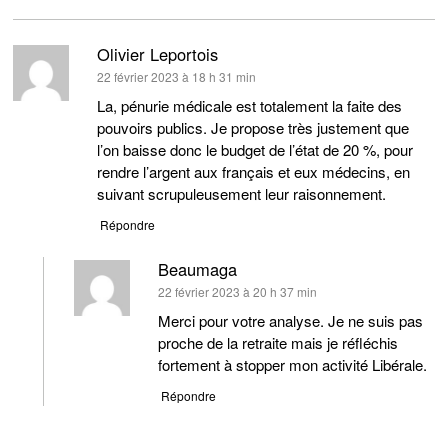
Olivier Leportois
dit :
22 février 2023 à 18 h 31 min
La, pénurie médicale est totalement la faite des
pouvoirs publics. Je propose très justement que
l’on baisse donc le budget de l’état de 20 %, pour
rendre l’argent aux français et eux médecins, en
suivant scrupuleusement leur raisonnement.
Répondre
Beaumaga
dit :
22 février 2023 à 20 h 37 min
Merci pour votre analyse. Je ne suis pas
proche de la retraite mais je réfléchis
fortement à stopper mon activité Libérale.
Répondre