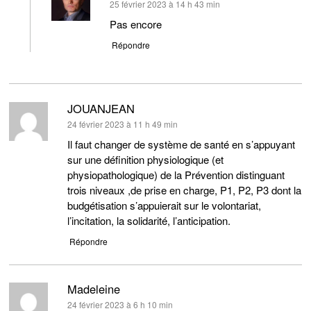
dit :
25 février 2023 à 14 h 43 min
Pas encore
Répondre
JOUANJEAN
dit :
24 février 2023 à 11 h 49 min
Il faut changer de système de santé en s’appuyant
sur une définition physiologique (et
physiopathologique) de la Prévention distinguant
trois niveaux ,de prise en charge, P1, P2, P3 dont la
budgétisation s’appuierait sur le volontariat,
l’incitation, la solidarité, l’anticipation.
Répondre
Madeleine
dit :
24 février 2023 à 6 h 10 min