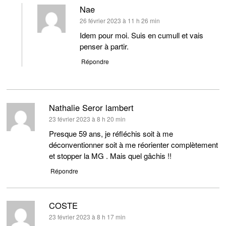
Nae
dit :
26 février 2023 à 11 h 26 min
Idem pour moi. Suis en cumull et vais
penser à partir.
Répondre
Nathalie Seror lambert
dit :
23 février 2023 à 8 h 20 min
Presque 59 ans, je réfléchis soit à me
déconventionner soit à me réorienter complètement
et stopper la MG . Mais quel gâchis !!
Répondre
COSTE
dit :
23 février 2023 à 8 h 17 min