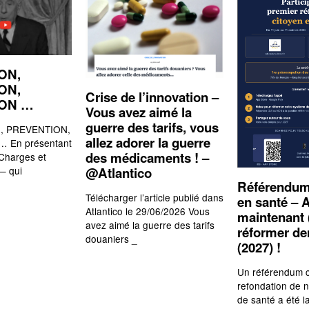
ON,
ON,
Crise de l’innovation –
ION …
Vous avez aimé la
guerre des tarifs, vous
 PREVENTION,
allez adorer la guerre
 En présentant
des médicaments ! –
 Charges et
— qui
@Atlantico
Référendum
Télécharger l’article publié dans
en santé – A
Atlantico le 29/06/2026 Vous
maintenant 
avez aimé la guerre des tarifs
réformer d
douaniers _
(2027) !
Un référendum c
refondation de 
de santé a été l