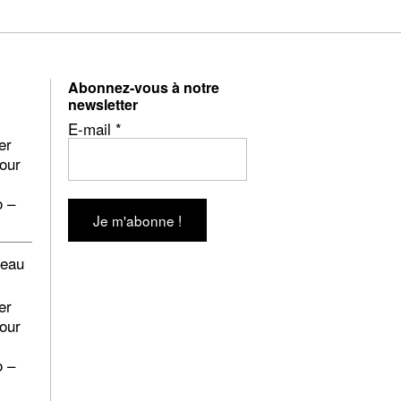
Abonnez-vous à notre
newsletter
E-mail
*
er
pour
o –
beau
er
pour
o –