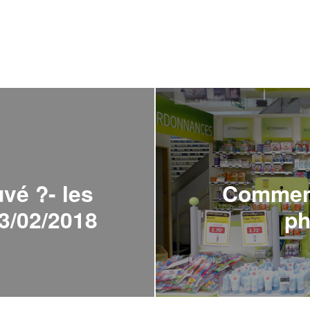
uvé ?- les
Comment 
3/02/2018
ph