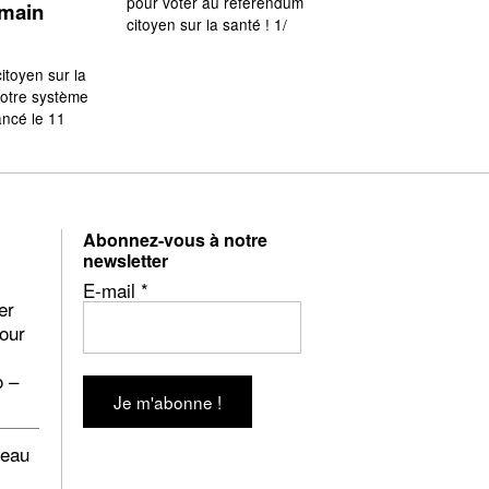
pour voter au référendum
emain
citoyen sur la santé ! 1/
itoyen sur la
notre système
ancé le 11
Abonnez-vous à notre
newsletter
E-mail
*
er
pour
o –
beau