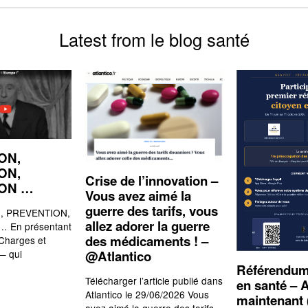
Latest from le blog santé
ON,
ON,
Crise de l’innovation –
ION …
Vous avez aimé la
guerre des tarifs, vous
 PREVENTION,
allez adorer la guerre
 En présentant
des médicaments ! –
 Charges et
— qui
@Atlantico
Référendum
Télécharger l’article publié dans
en santé – A
Atlantico le 29/06/2026 Vous
maintenant 
avez aimé la guerre des tarifs