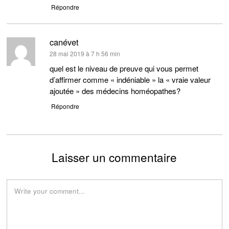
Répondre
canévet
dit :
28 mai 2019 à 7 h 56 min
quel est le niveau de preuve qui vous permet
d’affirmer comme « indéniable » la « vraie valeur
ajoutée » des médecins homéopathes?
Répondre
Laisser un commentaire