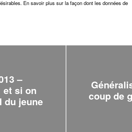
désirables.
En savoir plus sur la façon dont les données de
2013 –
Généralis
et si on
coup de g
l du jeune