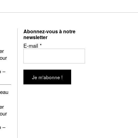
Abonnez-vous à notre
newsletter
E-mail
*
er
pour
o –
beau
er
pour
o –