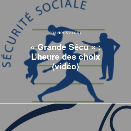
PREVIOUS STORY
« Grande Sécu « :
L’heure des choix
(vidéo)