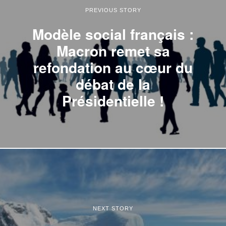
PREVIOUS STORY
Modèle social français :
Macron remet sa
refondation au cœur du
débat de la
Présidentielle !
NEXT STORY