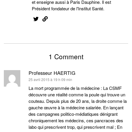
et enseigne aussi à Paris Dauphine. Il est
Président fondateur de l'Institut Santé.
1 Comment
Professeur HAERTIG
dit :
25 avril 2015 à 19 h 09 min
La mort programmée de la médecine : La CSMF
découvre une réalité comme la poule qui trouve un
couteau. Depuis plus de 20 ans, la droite comme la
gauche œuvre à la médecine salariée. En lançant
des campagnes politico-médiatiques dénigrant
chroniquement les médecins, ces pancraces des
labo qui prescrivent trop, qui prescrivent mal ; En