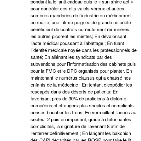
pondant la loi anti-cadeau puis le « sun shine act »
pour contrôler ces dits valets véreux et autres
sombres mandarins de l’industrie du médicament:
en réalité, une infime poignée de grande notoriété
bénéficient de contrats correctement rémunérés,
les autres picorent les miettes; En dévalorisant
l’acte médical poussant à l’abattage ; En tuant
l’identité médicale noyée dans les professionnels de
santé; En aliénant les syndicats par des
subventions pour l’informatisation des cabinets puis
pour la FMC et le DPC organisés pour planter. En
maintenant le numérus clausus qui a chassé nos
enfants de la médecine ; En tentant d’expédier les
rescapés dans des déserts de patients; En
favorisant près de 30% de praticiens à diplôme
européens et étrangers plus souples et compliants
censés boucher les trous; En verrouillant l’accès au
secteur 2 puis en imposant, grâce à d’étonnantes
complicités, la signature de l’avenant 8 afin de
l’enterrer définitivement ; En lançant les bakchich
des CAPI décapités par les ROSP pour faire le lit