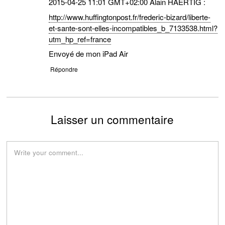
2015-04-25 11:01 GMT+02:00 Alain HAERTIG :
http://www.huffingtonpost.fr/frederic-bizard/liberte-
et-sante-sont-elles-incompatibles_b_7133538.html?
utm_hp_ref=france
Envoyé de mon iPad Air
Répondre
Laisser un commentaire