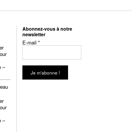
Abonnez-vous à notre
newsletter
E-mail
*
er
pour
o –
beau
er
pour
o –