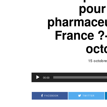
pour 
pharmaceu
France ?
oct
15 octobr
Lecteur
00:00
audio
FACEBOOK
TWITTER