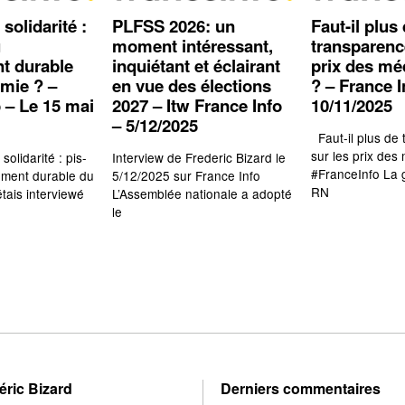
solidarité :
PLFSS 2026: un
Faut-il plus
u
moment intéressant,
transparenc
t durable
inquiétant et éclairant
prix des m
omie ? –
en vue des élections
? – France I
 – Le 15 mai
2027 – Itw France Info
10/11/2025
– 5/12/2025
Faut-il plus de
sur les prix des
olidarité : pis-
Interview de Frederic Bizard le
#FranceInfo La 
cement durable du
5/12/2025 sur France Info
RN
tais interviewé
L’Assemblée nationale a adopté
le
éric Bizard
Derniers commentaires