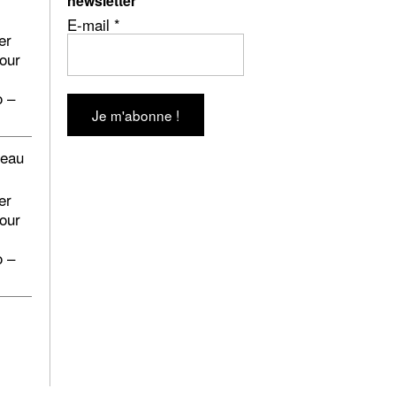
newsletter
E-mail
*
er
pour
o –
beau
er
pour
o –