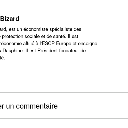
augment
ou
 Bizard
diminuer
le
ard, est un économiste spécialiste des
volume.
 protection sociale et de santé. Il est
'économie affilié à l'ESCP Europe et enseigne
s Dauphine. Il est Président fondateur de
té.
er un commentaire