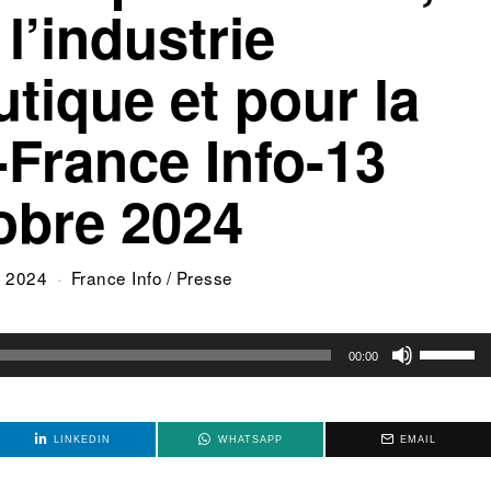
l’industrie
tique et pour la
-France Info-13
obre 2024
e 2024
France Info
/
Presse
Utilisez
00:00
les
flèches
haut/bas
LINKEDIN
WHATSAPP
EMAIL
pour