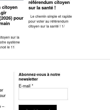
référendum citoyen
 citoyen
sur la santé !
gir
Le chemin simple et rapide
(2026) pour
pour voter au référendum
emain
citoyen sur la santé ! 1/
itoyen sur la
notre système
ancé le 11
Abonnez-vous à notre
newsletter
E-mail
*
er
pour
o –