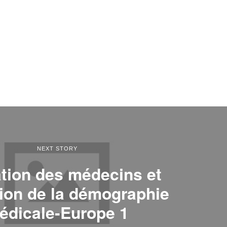
NEXT STORY
tion des médecins et
tion de la démographie
édicale-Europe 1