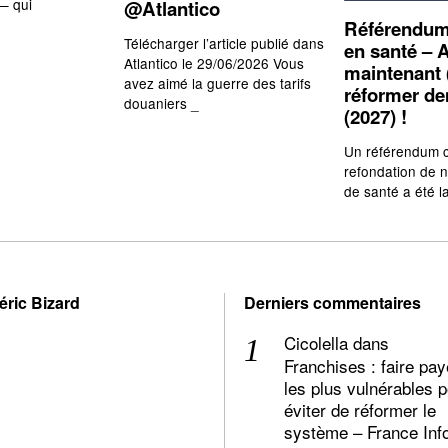
— qui
@Atlantico
Référendum
Télécharger l’article publié dans
en santé – A
Atlantico le 29/06/2026 Vous
maintenant 
avez aimé la guerre des tarifs
réformer d
douaniers _
(2027) !
Un référendum c
refondation de 
de santé a été l
éric Bizard
Derniers commentaires
Cicolella
dans
Franchises : faire pay
les plus vulnérables 
éviter de réformer le
système – France Inf