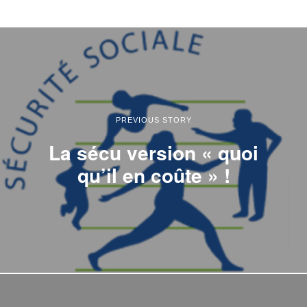
PREVIOUS STORY
La sécu version « quoi
qu’il en coûte » !