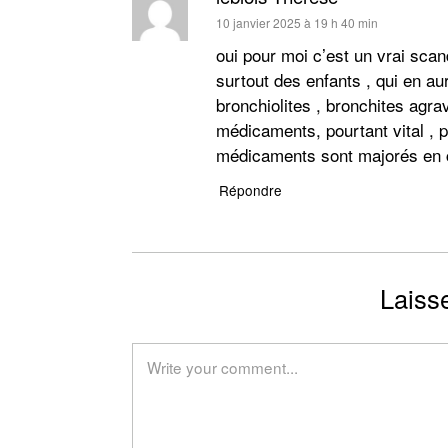
dit :
10 janvier 2025 à 19 h 40 min
oui pour moi c’est un vrai scand
surtout des enfants , qui en a
bronchiolites , bronchites agra
médicaments, pourtant vital , 
médicaments sont majorés en co
Répondre
Laiss