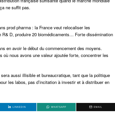
istribution française suffisante quand le marché mondiale
ça ne suffit pas.
ans prod pharma : la France veut relocaliser les
n R& D, produire 20 biomédicaments… Forte dissémination
sans en avoir le début du commencement des moyens.
es où nous avons une valeur ajoutée forte, concentrer les
ra aussi illisible et bureaucratique, tant que la politique
our les labos, pas d’incitation à investir et à distribuer en
LINKEDIN
WHATSAPP
EMAIL