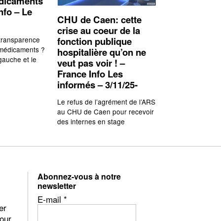
édicaments
nfo – Le
CHU de Caen: cette
crise au coeur de la
fonction publique
 transparence
 médicaments ?
hospitalière qu’on ne
gauche et le
veut pas voir ! –
France Info Les
informés – 3/11/25-
Le refus de l’agrément de l’ARS
au CHU de Caen pour recevoir
des internes en stage
Abonnez-vous à notre
newsletter
E-mail
*
er
pour