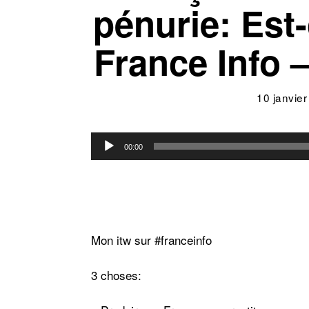
pénurie: Est
France Info –
10 janvie
Lecteur
00:00
audio
Mon itw sur
#franceinfo
3 choses: