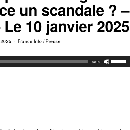
-ce un scandale ? –
 Le 10 janvier 2025
r 2025
France Info
/
Presse
Utilisez
00:00
les
flèches
haut/bas
pour
augment
ou
diminuer
le
volume.