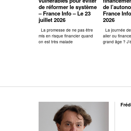
vulnérables pour éviter
financemen
de réformer le système
de l’auton
– France Info – Le 23
France Info
juillet 2026
2026
La promesse de ne pas être
La journée de s
mis en risque financier quand
aller ou finan
on est très malade
grand âge ? J’é
Fréd