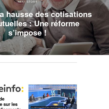
NEXT STORY
la hausse des cotisations
tuelles : Une réforme
s’impose !
 de
e sur les