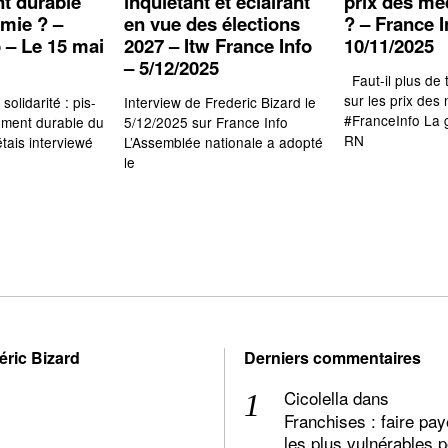
t durable
inquiétant et éclairant
prix des m
omie ? –
en vue des élections
? – France I
 – Le 15 mai
2027 – Itw France Info
10/11/2025
– 5/12/2025
Faut-il plus de
sur les prix des
olidarité : pis-
Interview de Frederic Bizard le
#FranceInfo La 
cement durable du
5/12/2025 sur France Info
RN
tais interviewé
L’Assemblée nationale a adopté
le
éric Bizard
Derniers commentaires
Cicolella
dans
Franchises : faire pay
les plus vulnérables 