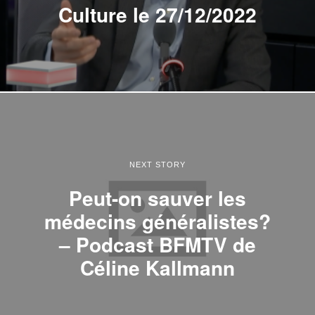
Culture le 27/12/2022
NEXT STORY
Peut-on sauver les
médecins généralistes?
– Podcast BFMTV de
Céline Kallmann