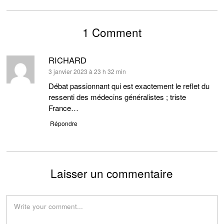
1 Comment
RICHARD
dit :
3 janvier 2023 à 23 h 32 min
Débat passionnant qui est exactement le reflet du
ressenti des médecins généralistes ; triste
France…
Répondre
Laisser un commentaire