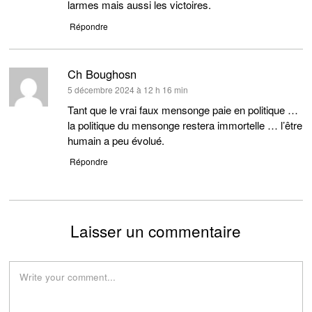
larmes mais aussi les victoires.
Répondre
Ch Boughosn
dit :
5 décembre 2024 à 12 h 16 min
Tant que le vrai faux mensonge paie en politique …
la politique du mensonge restera immortelle … l’être
humain a peu évolué.
Répondre
Laisser un commentaire