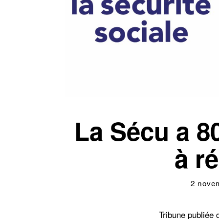
La Sécu a 80
à ré
2 nove
Tribune publiée