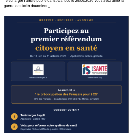
Télécharger l’article publié dans Atlantico le 29/06/2026 Vous avez aimé la
guerre des tarifs douaniers _