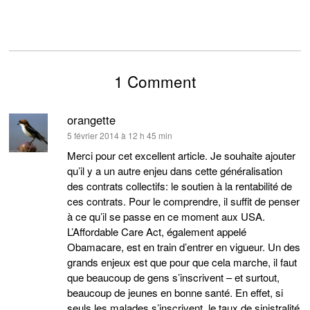
1 Comment
orangette
dit :
5 février 2014 à 12 h 45 min
Merci pour cet excellent article. Je souhaite ajouter
qu’il y a un autre enjeu dans cette généralisation
des contrats collectifs: le soutien à la rentabilité de
ces contrats. Pour le comprendre, il suffit de penser
à ce qu’il se passe en ce moment aux USA.
L’Affordable Care Act, également appelé
Obamacare, est en train d’entrer en vigueur. Un des
grands enjeux est que pour que cela marche, il faut
que beaucoup de gens s’inscrivent – et surtout,
beaucoup de jeunes en bonne santé. En effet, si
seuls les malades s’inscrivent, le taux de sinistralité