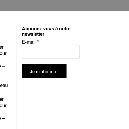
Abonnez-vous à notre
newsletter
E-mail
*
er
pour
o –
beau
er
pour
o –