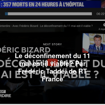
NEXT STORY
Le déconfinement du 11
mai est-il viable? Par
Frédéric Taddéï de RT
France