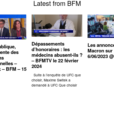
Latest from BFM
Dépassements
Les annonc
ublique,
d’honoraires : les
Macron sur 
ente des
médecins abusent-ils ?
6/06/2023
ns
– BFMTV le 22 février
nelles –
2024
k – BFM – 15
Suite à l’enquête de UFC que
choisir, Maxime Switek a
demandé à UFC Que choisir