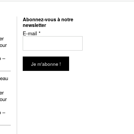
Abonnez-vous à notre
newsletter
E-mail
*
er
pour
o –
beau
er
pour
o –