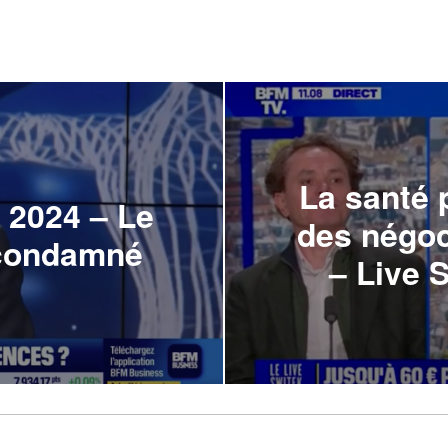
La santé 
 2024 – Le
des négoc
l condamné
– Live 