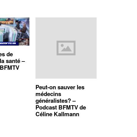
es de
la santé –
 @BFMTV
Peut-on sauver les
médecins
généralistes? –
Podcast BFMTV de
Céline Kallmann