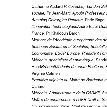
Catherine Audard
Philosophe, London Scho
Pr
Jean-Marc
sociale,
Ayoubi
Professeur 
Perle Bagot
Amzalag
Chirurgien Dentiste,
André Balbi
l’innovation technologique
Opti
Pr Khaldoun Bardhi
France,
Membre de l’Académie européenne des sci
Sciences Sanitaires et Sociales, Spéciali
Economiste, ESCP Europe, Président Fonda
,
Sandr
Médecin, spécialiste du numérique
Henri
Bréchat
Médecin de santé Publique, 
Virginie Calmels
Première adjointe au Maire de Bordeaux e
Canard
Médecin, Administrateur de la CARMF, An
Maître de conférences à l’UFR Droit et Sci
Chirurgien vasculaire, Chef de service, Pr