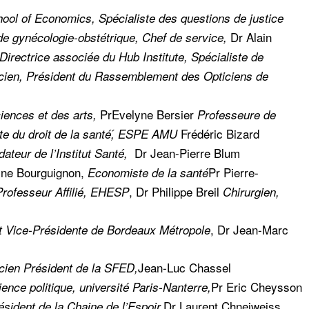
ol of Economics, Spécialiste des questions de justice
Dr Alain
de gynécologie-obstétrique, Chef de service,
Directrice associée du Hub Institute, Spécialiste de
cien, Président du Rassemblement des Opticiens de
Pr
Evelyne Bersier
ences et des arts,
Professeure de
Frédéric Bizard
ste du droit de la santé,́ ESPE AMU
Dr
Jean-Pierre Blum
teur de l’Institut Santé,
ine Bourguignon
,
Pr
Pierre-
Economiste de la santé
, Dr
Philippe Breil
Professeur Affilié, EHESP
Chirurgien,
, Dr
Jean-Marc
t Vice-Présidente de Bordeaux Métropole
Jean-Luc Chassel
cien Président de la SFED,
Pr
Eric Cheysson
ence politique, université Paris-Nanterre,
Dr
Laurent Chneiweiss
ésident de la Chaine de l’Espoir,