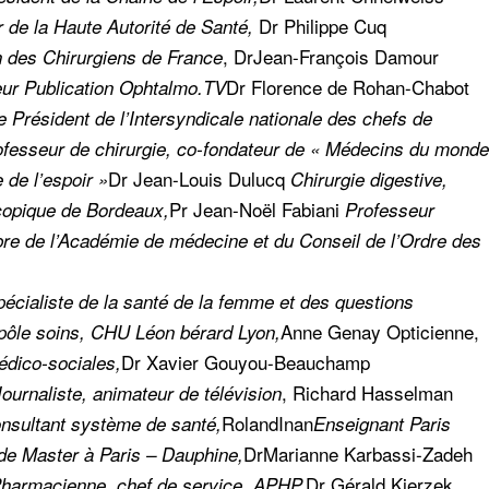
Dr
Philippe Cuq
r de la Haute Autorité de Santé,
, Dr
Jean-François Damour
on des Chirurgiens de France
Dr
Florence de Rohan-Chabot
eur Publication Ophtalmo.TV
e Président de l’Intersyndicale nationale des chefs de
ofesseur de chirurgie, co-fondateur de « Médecins du monde
Dr
Jean-Louis Dulucq
 de l’espoir »
Chirurgie digestive,
Pr
Jean-Noël Fabiani
oscopique de Bordeaux,
Professeur
re de l’Académie de médecine et du Conseil de l’Ordre des
écialiste de la santé de la femme et des questions
Anne Genay
Opticienne,
 pôle soins, CHU Léon bérard Lyon,
Dr
Xavier Gouyou-Beauchamp
dico-sociales,
,
Richard Hasselman
Journaliste, animateur de télévision
Roland
Inan
nsultant système de santé,
Enseignant Paris
Dr
Marianne Karbassi-Zadeh
de Master à Paris – Dauphine,
Dr
Gérald Kierzek
harmacienne, chef de service, APHP,