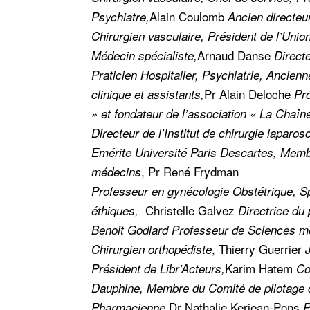
Alain Coulomb
Psychiatre,
Ancien directeu
Chirurgien vasculaire, Président de l’Uni
Arnaud Danse
Médecin spécialiste,
Direct
Praticien Hospitalier, Psychiatrie, Ancienn
Pr
Alain Deloche
clinique et assistants,
Pr
» et fondateur de l’association « La Chaîne
Directeur de l’Institut de chirurgie lapar
Emérite Université Paris Descartes, Memb
, Pr
René Frydman
médecins
Professeur en gynécologie Obstétrique, Sp
Christelle Galvez
éthiques,
Directrice du
Benoit Godiard
Professeur de Sciences mé
,
Thierry Guerrier
Chirurgien orthopédiste
Karim Hatem
Président de Libr’Acteurs,
Co
Dauphine, Membre du Comité de pilotage 
Dr
Nathalie Kerjean-Pons
Pharmacienne,
P